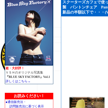
スクーターズカフェで使
製 パントンチェア Pant
新品の半額以下で・・・(VSH
超・大好評！
ＶＳＨのオリジナル写真集
『BLUE SKY FACTORY』Vol.1
詳しくはこちら→
お読みください！
●通信販売法・
訪問販売法に基づく表示