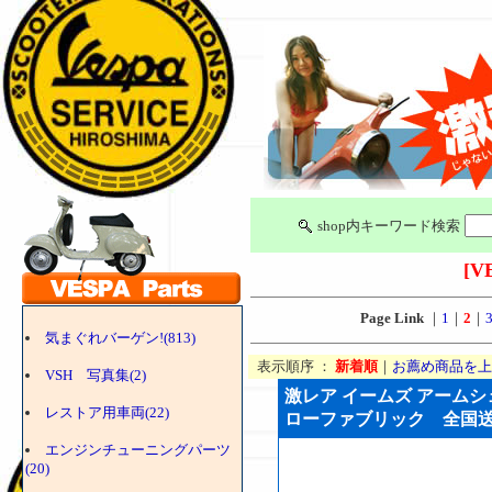
shop内キーワード検索
[V
Page Link
｜
1
｜
2
｜
気まぐれバーゲン!(813)
表示順序 ：
新着順
｜
お薦め商品を上
VSH 写真集(2)
激レア イームズ アームシ
レストア用車両(22)
ローファブリック 全国送料無
エンジンチューニングパーツ
(20)