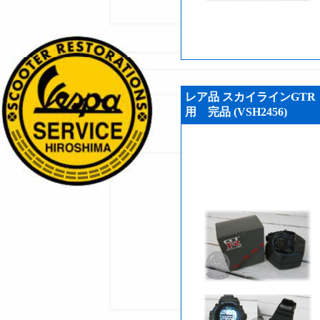
レア品 スカイラインGT
用 完品 (VSH2456)