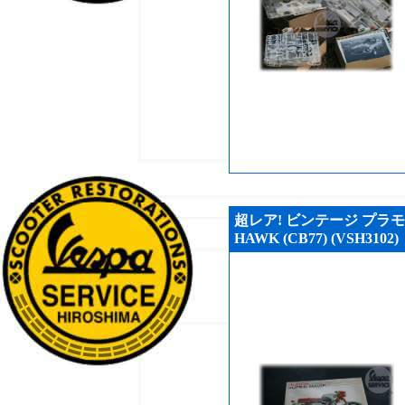
超レア! ビンテージ プラモデル 
HAWK (CB77) (VSH3102)