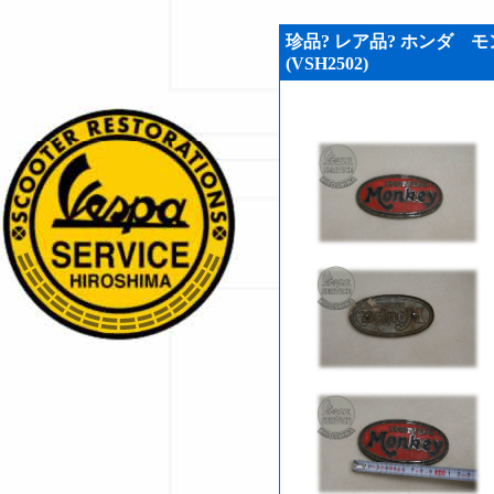
珍品? レア品? ホンダ 
(VSH2502)