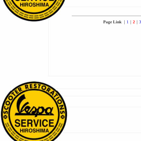
Page Link
｜
1
｜
2
｜