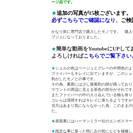
ージ品です。
★
追加の写真が15枚ございます。
必ずこちらでご確認になり、
ご検
かなり前に専門店で購入したモノです。 購入
ブジェになっておりました。
簡単な動画をYoutubeにUPし
★
よろしければ
こちらでご覧下さい
★
シェルの色はベージュとグレーの中間色のよ
ファイバーもキレイに出ていますが、このシェ
剥がしたモノとの事です。
その為、裏面には少し接着剤の跡が残っており
マウントの周辺に見える茶色の部分がそれで
またファイバーの中の入り込んでいる物も
コレらは清掃すればキレイに落ちるようですが
当方はあまり気にならなかった為、このままの
た。
★
座面裏にはハーマンミラー社のエンボスマー
★
残念な事に座った時に左の前にヒビを補修し