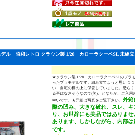
モデル 昭和レトロ クラウン製 1/28 カローラクーペSL 未
★クラウン製 1/28 カローラクーペSLのプラ
ったプラモデルです。組み立てようと思いつつ
い、自宅の棚の上に保管していました。恐らく
る事はなさそうなので(笑)、どなたか、ご入用
外箱
幸いです。★詳細は写真をご覧下さい。
際の凹み、大きな破れ、スレ、キ
り、お世辞にも美品ではありませ
あります、しかしながら、内部は
です。