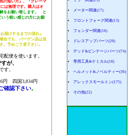
気の短い方』、『クレーマ
 には無理です。購入はオ
メーター関連(17)
解をお願い致します。 と
ていう軽い感じの方にお願
フロントフォーク関連(13)
フェンダー関連(16)
をお届けするまでの流れ』
場合でも、バーゲン品は送
ドレスアップパーツ(29)
す。予めご了承下さい。
デッド&ビンテージパーツ(74)
宅配便を使います。
専用工具&ケミカル(18)
ですが、
です。
ヘルメット&ノベルティー(36)
46円 四国3,834円
アレックスモールトン(175)
ご確認下さい
。
その他(22)