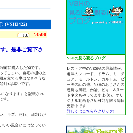
VSH3422)
\3500
ます。是非ご覧下さ
VSHの見ろ観るブログ
。25年程前に購入した物です。
レストア中のVESPAの最新情報、
ってしまい、自宅の棚の上
趣味のレコード、ドラム、ミニチ
組み立てる事はなさそうな
ュア、モールトン、カルトムービ
頂ければ幸いです。
ー等の話の他、VSHのおじさんの
愚痴も満載。勿論、ビキニ&ヌー
ャルになります』と記載され
ドネタもやってますよ(笑)。オリ
です。
ジナル動画を含め可能な限り毎日
更新中です
詳しくはこちらをクリック!
レ、キズ、汚れ、日焼けが
いいい風合いにはなってい