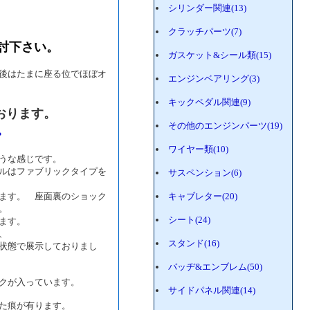
シリンダー関連(13)
クラッチパーツ(7)
討下さい。
ガスケット&シール類(15)
後はたまに座る位でほぼオ
エンジンベアリング(3)
キックペダル関連(9)
ております。
その他のエンジンパーツ(19)
。
ワイヤー類(10)
うな感じです。
ルはファブリックタイプを
サスペンション(6)
ます。 座面裏のショック
キャブレター(20)
す。
シート(24)
有ります。
、
スタンド(16)
状態で展示しておりまし
バッヂ&エンブレム(50)
クが入っています。
サイドパネル関連(14)
た痕が有ります。