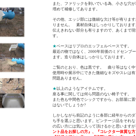
また、ファリックを剥いでいる為、小さな穴が
埋めて補修してあります。
その他、エッジ部には微細な欠け等が有ります
りません。 素材自体はしっかりしております
伝えきれない部分も有りますので、あくまで現
す。
★
ベースはリプロのエッフェルベースです。
最近の物ではなく、2000年前後のミドセンブ
ます。造り自体はしっかりしております。
ご覧のとおり、色は黒です。 曲り等はなく中
使用時や展示中にできた微細なキズやスレは有
問題ありません。
★
以上のようなアイテムです。
座る事に関しては何ら問題のない椅子です。
また色も中間色でシックですから、お部屋に置
はないでしょうか?
しかしながら前記のように各部に経年からのダ
ち手を選ぶと思います。ビンテージ品をそれな
の広い方には気に入って頂けるかと思いますが
ント品をお探しの方』、『コレクター体質な方