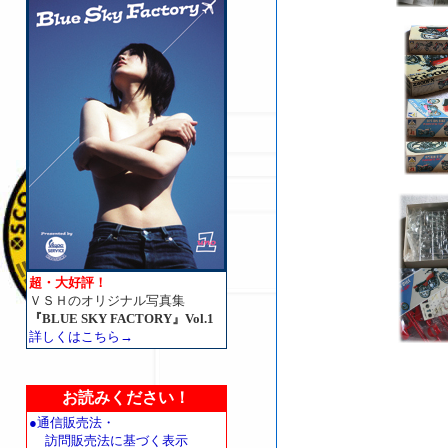
超・大好評！
ＶＳＨのオリジナル写真集
『BLUE SKY FACTORY』Vol.1
詳しくはこちら→
お読みください！
●通信販売法・
訪問販売法に基づく表示