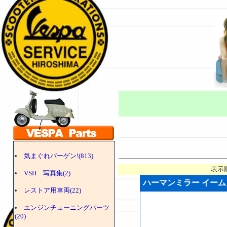
気まぐれバーゲン!(813)
表示
VSH 写真集(2)
ハーマンミラー イームズ
レストア用車両(22)
エンジンチューニングパーツ
(20)