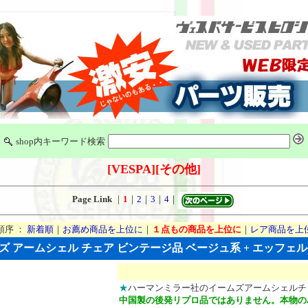
shop内キーワード検索
[VESPA]
[その他]
Page Link
｜
1
｜
2
｜
3
｜
4
｜
順序 ：
新着順
｜
お薦め商品を上位に
｜
１点もの商品を上位に
｜
レア商品を上
 アームシェル チェア ビンテージ品 ベージュ系 + エッフェルベース
★
ハーマンミラー社のイームズアームシェルチ
中国製の後発リプロ品ではありません。本物の