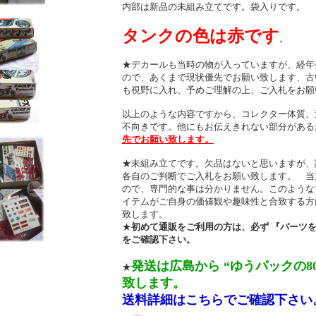
内部は新品の未組み立てです。袋入りです。
タンクの色は赤です
。
★デカールも当時の物が入っていますが、経年
ので、あくまで現状優先でお願い致します、古
も視野に入れ、予めご理解の上、ご入札をお願
以上のような内容ですから、コレクター体質、
不向きです。他にもお伝えきれない部分がある
先でお願い致します。
★未組み立てです。欠品はないと思いますが、
各自のご判断でご入札をお願い致します。 当
ので、専門的な事は分かりません。このような
イテムがご自身の価値観や趣味性と合致する方
致します。
★
初めて通販をご利用の方は、必ず 『パーツ
をご確認下さい。
発送は広島から “ゆうパックの8
★
致します。
送料詳細はこちらでご確認下さい