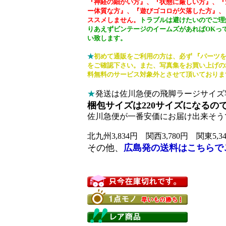
『神経の細かい方』、『状態に厳しい方』、『
ー体質な方』、『遊びゴコロが欠落した方』、
ススメしません。
トラブルは避けたいのでご理
りあえずビンテージのイームズがあればOKっ
い致します。
★
初めて通販をご利用の方は、必ず 『パーツ
をご確認下さい。また、写真集をお買い上げの
料無料のサービス対象外とさせて頂いておりま
★
発送は佐川急便の飛脚ラージサイズ
梱包サイズは220サイズになるの
佐川急便が一番安価にお届け出来そう
北九州3,834円 関西3,780円 関東5,3
その他、
広島発の送料はこちらで