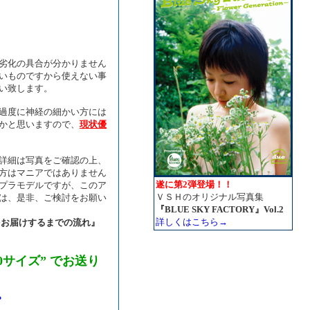
劣化の具合が分かりません
いものですから使えない事
い致します。
過度に神経の細かい方には
かと思いますので、
現状優
詳細は写真をご確認の上、
方はマニアではありません
遂に第2弾登場！！
プラモデルですが、このア
ＶＳＨのオリジナル写真集
は、是非、ご検討をお願い
『BLUE SKY FACTORY』Vol.2
詳しくはこちら→
をお届けするまでの流れ』
0サイズ” でお送り
。