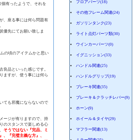
フロアパーツ(18)
2個有ったようで、それを
その他フレーム関連(24)
が、座る事には何ら問題有
ガソリンタンク(23)
。
状優先にてお願い致しま
ライト点灯パーツ類(30)
ウインカーパーツ(0)
ームの頃のアイテムかと思い
イグニッション(33)
ハンドル関連(25)
古良品といった感じです。
りますが、使う事には何ら
ハンドルグリップ(19)
ブレーキ関連(35)
ブレーキ＆クラッチレバー(9)
いても邪魔にならないので
ホーン(9)
メージが有りますので、持
ホイール＆タイヤ(29)
りのスタンスで楽しめる心
マフラー関連(13)
、
そうではない『完品、ミ
』、『完璧主義な方』、
ミラー関連(25)