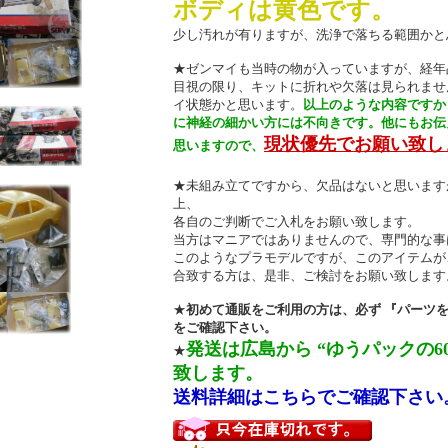
ボディは黄色です。
少し汚れが有りますが、洗浄で落ちる範囲かと
★ゼンマイも当時の物が入っていますが、経年
目視の限り、キットに折れや欠落は見られませ
イ状態かと思います。
以上のような内容ですか
に神経の細かい方には不向きです。他にもお伝
現状優先でお願い致し
思いますので、
★未組み立てですから、欠品はないと思います
上、
各自のご判断でご入札をお願い致します。
当方はマニアではありませんので、専門的な事
このようなプラモデルですが、このアイテムが
合致する方は、是非、ご検討をお願い致します
★
初めて通販をご利用の方は、必ず 『パーツ
をご確認下さい。
発送は広島から “ゆうパックの6
★
致します。
送料詳細はこちらでご確認下さい