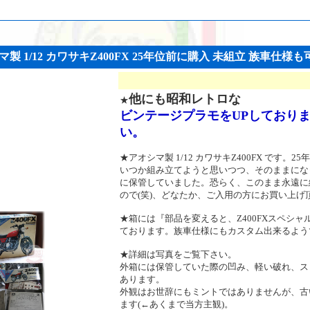
1/12 カワサキZ400FX 25年位前に購入 未組立 族車仕様も可! (
他にも昭和レトロな
★
ビンテージプラモをUPしており
い。
★アオシマ製 1/12 カワサキZ400FX です
いつか組み立てようと思いつつ、そのままにな
に保管していました。恐らく、このまま永遠に
ので(笑)、どなたか、ご入用の方にお買い上げ
★箱には『部品を変えると、Z400FXスペシ
ております。族車仕様にもカスタム出来るよう
★詳細は写真をご覧下さい。
外箱には保管していた際の凹み、軽い破れ、ス
あります。
外観はお世辞にもミントではありませんが、古
ます(←あくまで当方主観)。