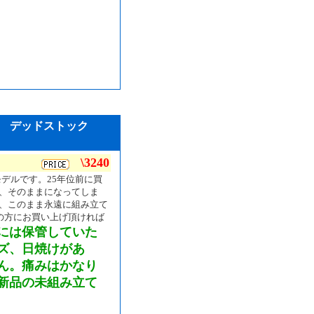
組立 デッドストック
\3240
モデルです。25年位前に買
、そのままになってしま
、このまま永遠に組み立て
の方にお買い上げ頂ければ
には保管していた
ズ、日焼けがあ
ん。痛みはかなり
新品の未組み立て