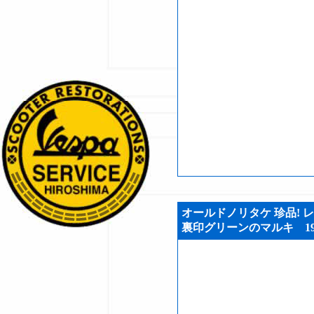
オールドノリタケ 珍品! 
裏印グリーンのマルキ 1908年