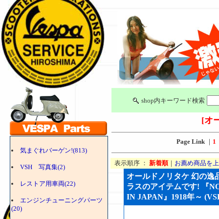
shop内キーワード検索
[オ
Page Link
｜
1
気まぐれバーゲン!(813)
表示順序 ：
新着順
｜
お薦め商品を上
VSH 写真集(2)
オールドノリタケ 幻の逸品
レストア用車両(22)
ラスのアイテムです! 『NORI
IN JAPAN』1918年～ (VSH
エンジンチューニングパーツ
(20)