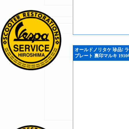
オールドノリタケ 珍品! 
プレート 裏印マルキ 1910年