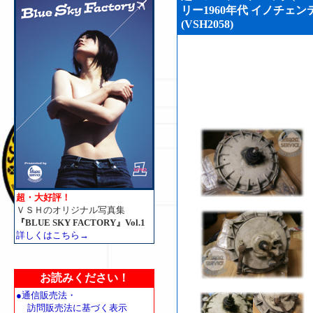
リー1960年代 イノチェン
(VSH2058)
超・大好評！
ＶＳＨのオリジナル写真集
『BLUE SKY FACTORY』Vol.1
詳しくはこちら→
お読みください！
●通信販売法・
訪問販売法に基づく表示