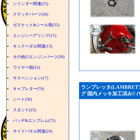
シリンダー関連(25)
クラッチパーツ(30)
ガスケット&シール類(32)
エンジンベアリング(15)
キックペダル関連(13)
その他のエンジンパーツ(38)
ワイヤー類(32)
サスペンション(17)
ランブレッタ(LAMBRET
キャブレター(76)
グ 国内メッキ加工済み!! (VS
シート(50)
スタンド(25)
バッヂ&エンブレム(72)
サイドパネル関連(24)