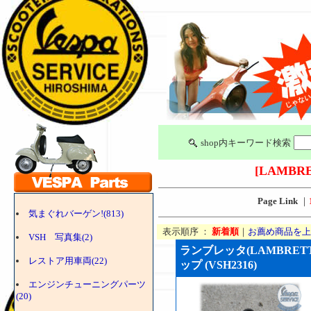
shop内キーワード検索
[LAMBRE
Page Link
｜
気まぐれバーゲン!(813)
表示順序 ：
新着順
｜
お薦め商品を上
VSH 写真集(2)
ランブレッタ(LAMBRE
レストア用車両(22)
ップ (VSH2316)
エンジンチューニングパーツ
(20)