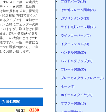
フロアパーツ(18)
。★レストア後、未走行だ
事・・・★実際、見た感
その他フレーム関連(24)
け時の擦れキズや、保管劣
80点程度 (辛口で言うと)
ガソリンタンク(23)
来るタイプです。★前オー
ボトム時にフェンダーの内
ライト点灯パーツ類(30)
ていますが、取り付けに関
枚目。赤い○参照)★イタリ
ウインカーパーツ(0)
、この機会にどうぞ!!★
様ですが、一応、中古にな
イグニッション(33)
ーツに理解の無い方、ご自
しくお願い致します。
ハンドル関連(25)
ハンドルグリップ(19)
ブレーキ関連(35)
ブレーキ＆クラッチレバー(9)
ホーン(9)
ホイール＆タイヤ(29)
SH1986)
マフラー関連(13)
\3280
ミラー関連(25)