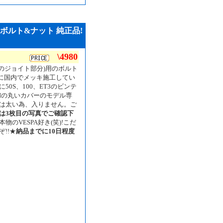
済みボルト&ナット 純正品!
\4980
のジョイト部分)用のボルト
に国内でメッキ施工してい
0S、100、ET3のビンテ
Iの丸いカバーのモデル専
は太い為、入りません。ご
は3枚目の写真でご確認下
のVESPA好き(笑)!こだ
!!★
納品までに10日程度