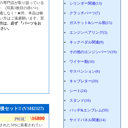
の専門店が取り扱っている
シリンダー関連(13)
ト (写真3枚目の赤い○)
しなく ! ★尚、本品は輸
クラッチパーツ(7)
い方はご遠慮願います。宜
ガスケット&シール類(15)
方は、必ず 『パーツをお
下さい。
エンジンベアリング(3)
キックペダル関連(9)
その他のエンジンパーツ(19)
ワイヤー類(10)
サスペンション(6)
キャブレター(20)
シート(24)
スタンド(16)
ット!! (VSH2327)
バッヂ&エンブレム(50)
\16800
サイドパネル関連(14)
れた50Sに装着されてい