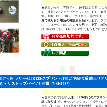
★新品のイタリア製です。10年以上も前に現
す。社外バックアップパーツになります。★適応
90、100、ET3、90SS、プリマベラ系のスモ
真で取り付け場所の確認をお願いします。
フロ
に、フォークをはさむような形で、上下、2個
は1個の物です。★レストア中でお探しの方は是
ボディ用 ラリー/GTR125/スプリント/TS125/P&PX系 純正リア
+ サストップパーツも付属! (VSH1737)
★倉庫の奥で発見! 元来、
1970年代のスプリ
品になりま す
。★サスペンション・ボディに
タンプしてあります(写真2 枚目参照)。★前の