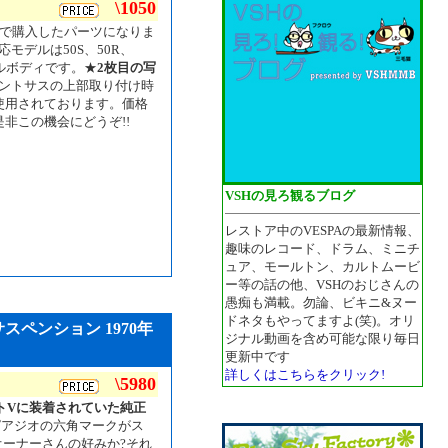
\1050
地で購入したパーツになりま
モデルは50S、50R、
ールボディです。★
2枚目の写
ントサスの上部取り付け時
使用されております。価格
非この機会にどうぞ!!
VSHの見ろ観るブログ
レストア中のVESPAの最新情報、
趣味のレコード、ドラム、ミニチ
ュア、モールトン、カルトムービ
ー等の話の他、VSHのおじさんの
愚痴も満載。勿論、ビキニ&ヌー
ドネタもやってますよ(笑)。オリ
サスペンション 1970年
ジナル動画を含め可能な限り毎日
更新中です
詳しくはこちらをクリック!
\5980
ントVに装着されていた純正
ピアジオの六角マークがス
オーナーさんの好みか?それ