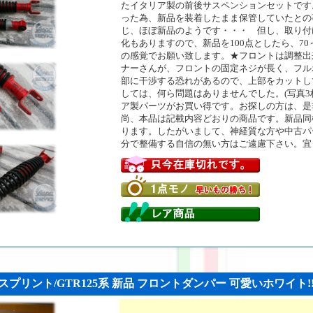
たイタリア製の前後サスペンションセットです
った為、新品を装着したまま保管していたとの
じ、ほぼ新品のようです・・・ 但し、取り付
化もありますので、新品を100点としたら、70～
の感覚でお願い致します。★フロントは調整出
ナーさんが、フロントの固定ネジが長く、フル
部に干渉する恐れがあるので、上部をカットし
しては、何ら問題はありませんでした。(写真3
ア製パーツがお買い得です。お探しの方は、是非
尚、本品は記載内容どおりの商品です。新品同
ります。したがいまして、神経質な方や中古パ
分で整備する自信の無い方はご遠慮下さい。宜
スプリント/GTR125系 新品 フロントダンパー 可愛いホワイト!! (V