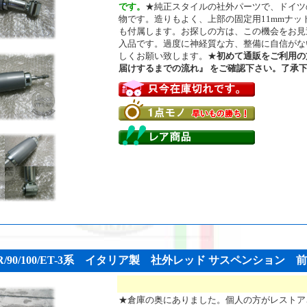
です。
★純正スタイルの社外パーツで、ドイツ
物です。造りもよく、上部の固定用11mmナッ
も付属します。お探しの方は、この機会をお見逃
入品です。過度に神経質な方、整備に自信がな
しくお願い致します。★
初めて通販をご利用の
届けするまでの流れ』 をご確認下さい。了承
/50R/90/100/ET-3系 イタリア製 社外レッド サスペンション 前後セ
★倉庫の奥にありました。個人の方がレストアさ