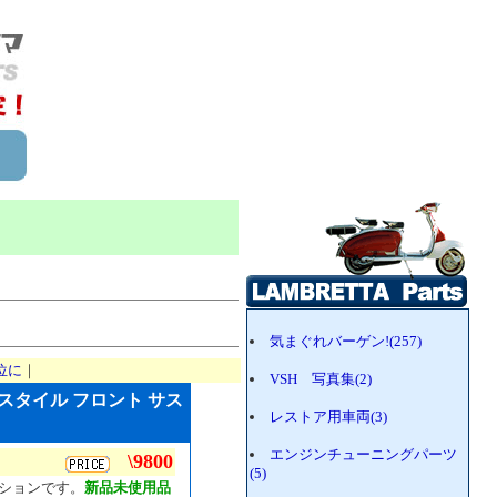
気まぐれバーゲン!(257)
位に
｜
VSH 写真集(2)
純正スタイル フロント サス
レストア用車両(3)
エンジンチューニングパーツ
\9800
(5)
ションです。
新品未使用品