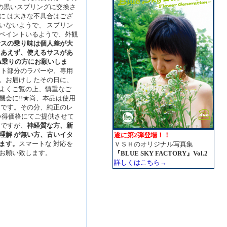
の黒いスプリングに交換さ
に は大きな不具合はござ
いないようで、 スプリン
ペイントいるようで、外観
サスの乗り味は個人差が大
りあえず、使えるサスがあ
PA乗りの方にお願いしま
ント部分のラバーや、専用
。お届けし たその日に、
よくご覧の上、慎重なご
会に!!★尚、本品は使用
ツです。その分、純正のレ
買い得価格にてご提供させて
うですが、
神経質な方、新
理解 が無い方、古いイタ
遂に第2弾登場！！
ます。
スマートな 対応を
ＶＳＨのオリジナル写真集
お願い致します。
『BLUE SKY FACTORY』Vol.2
詳しくはこちら→