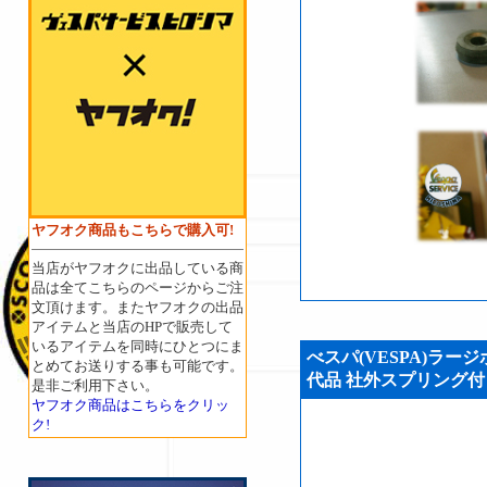
ヤフオク商品もこちらで購入可!
当店がヤフオクに出品している商
品は全てこちらのページからご注
文頂けます。またヤフオクの出品
アイテムと当店のHPで販売して
いるアイテムを同時にひとつにま
べスパ(VESPA)ラージ
とめてお送りする事も可能です。
代品 社外スプリング付き 
是非ご利用下さい。
ヤフオク商品はこちらをクリッ
ク!