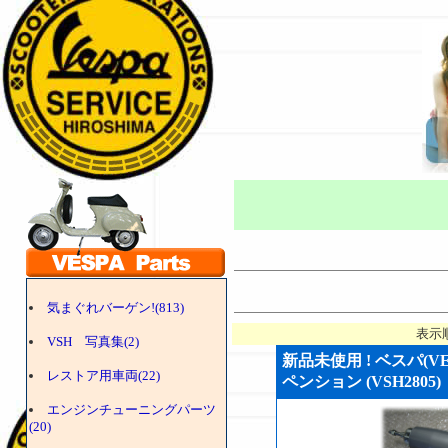
気まぐれバーゲン!(813)
表示
VSH 写真集(2)
新品未使用 ! ベスパ(V
レストア用車両(22)
ペンション (VSH2805)
エンジンチューニングパーツ
(20)