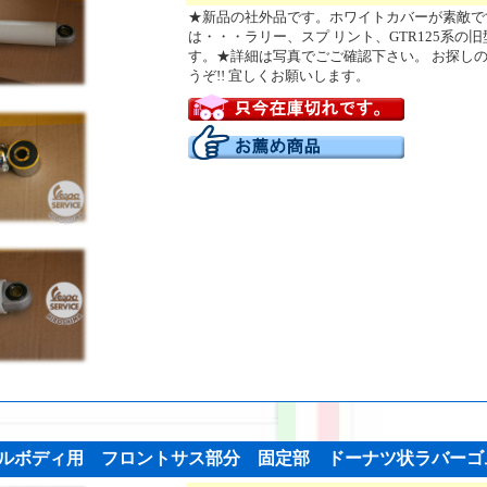
★新品の社外品です。ホワイトカバーが素敵です
は・・・ラリー、スプ リント、GTR125系の
す。★詳細は写真でごご確認下さい。 お探し
うぞ!! 宜しくお願いします。
モールボディ用 フロントサス部分 固定部 ドーナツ状ラバーゴム (V