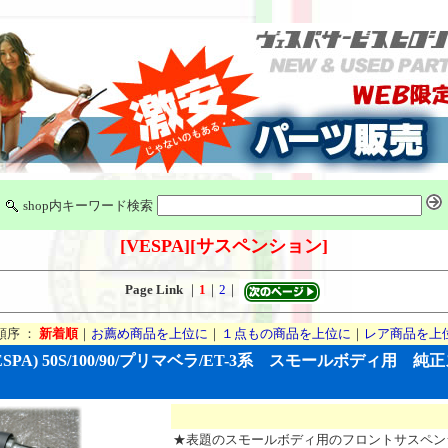
shop内キーワード検索
[VESPA]
[サスペンション]
Page Link
｜
1
｜
2
｜
順序 ：
新着順
｜
お薦め商品を上位に
｜
１点もの商品を上位に
｜
レア商品を上
ESPA) 50S/100/90/プリマベラ/ET-3系 スモールボディ用 
★表題のスモールボディ用のフロントサスペン