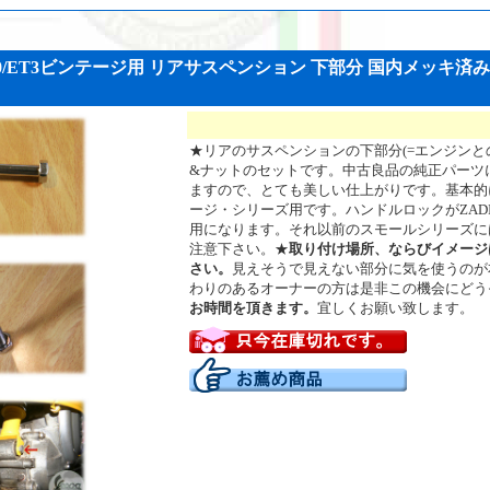
S/100/ET3ビンテージ用 リアサスペンション 下部分 国内メッキ
★リアのサスペンションの下部分(=エンジンと
&ナットのセットです。中古良品の純正パーツ
ますので、とても美しい仕上がりです。基本的に5
ージ・シリーズ用です。ハンドルロックがZAD
用になります。それ以前のスモールシリーズに
注意下さい。★
取り付け場所、ならびイメージ
さい。
見えそうで見えない部分に気を使うのが本物
わりのあるオーナーの方は是非この機会にどうぞ
お時間を頂きます。
宜しくお願い致します。