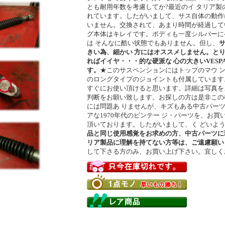
とも耐用年数を考慮してか?最近のイ タリア製
れています。したがいまして、サス自体の動作
いません。交換されて、あまり時間が経過して
グ本体はキレイです。ボディも一度シルバーに
は そんなに酷い状態でもありません。但し、
きい為、細かい 方にはオススメしません。と
ればイイヤ・・・的な硬派な 心の大きいVES
す。
★このサスペンションにはトップのマウ 
のロングタイプのジョイントも付属しています
すぐにお使い頂けると思います。詳細は写真を
判断をお願い致します。お探しの方は是非この機
には問題あ りませんが、キズもある中古パー
アな1970年代のビンテー ジ・パーツを、お
頂いております。したがいまして、く どいよ
品と同じ使用感覚をお求めの方、中古パーツに
リア製品に理解を持てない方等は、ご遠慮願い
して下さる方のみ、お買い上げ下さい。宜しく