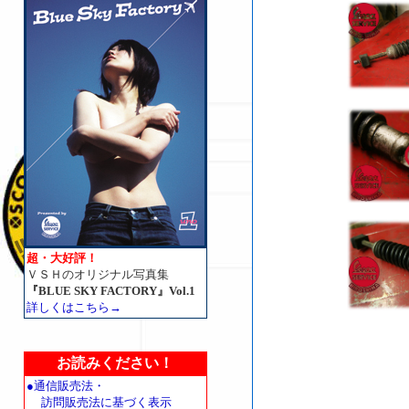
超・大好評！
ＶＳＨのオリジナル写真集
『BLUE SKY FACTORY』Vol.1
詳しくはこちら→
お読みください！
●通信販売法・
訪問販売法に基づく表示