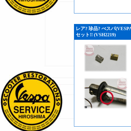
レア? 珍品? べスパ(VE
セット!! (VSH2219)