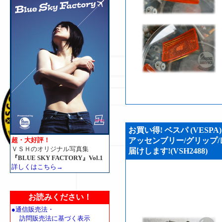
お買い得! ベスパ (VESPA
超・大好評！
アッセンブリー/グリップ/
ＶＳＨのオリジナル写真集
届けします!(VSH2488)
『BLUE SKY FACTORY』Vol.1
詳しくはこちら→
お読みください！
●通信販売法・
訪問販売法に基づく表示