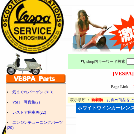
shop内キーワード検索
[VESPA]
Page Link
｜
気まぐれバーゲン!(813)
表示順序 ：
新着順
｜
お薦め商品を上
VSH 写真集(2)
ホワイトウインカーレンズ (V
レストア用車両(22)
エンジンチューニングパーツ
(20)