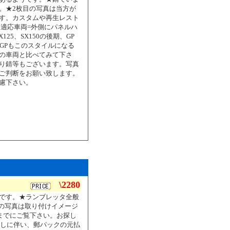
。★2枚目の写真は当方が
す。カスタムや再生レスト
★適応車両=外側にパネルハ
125、SX150の後期、GP
製GPもこのスタイルになる
の車両と比べてみて下さ
り錆等もございます。写真
ご判断をお願い致します。
慮下さい。
\2280
です。★ランブレッタ全般
枚目の写真は取り付けイメージ
までにご覧下さい。お探し
らしに伴い、郵パックの元払