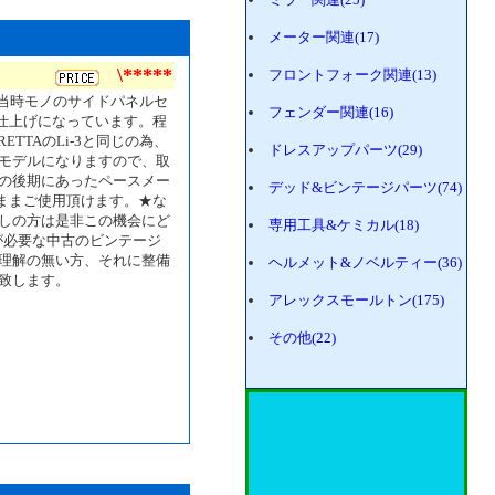
メーター関連(17)
\*****
フロントフォーク関連(13)
た当時モノのサイドパネルセ
フェンダー関連(16)
仕上げになっています。程
TTAのLi-3と同じの為、
ドレスアップパーツ(29)
モデルになりますので、取
の後期にあったペースメー
デッド&ビンテージパーツ(74)
のままご使用頂けます。★な
しの方は是非この機会にど
専用工具&ケミカル(18)
が必要な中古のビンテージ
理解の無い方、それに整備
ヘルメット&ノベルティー(36)
致します。
アレックスモールトン(175)
その他(22)