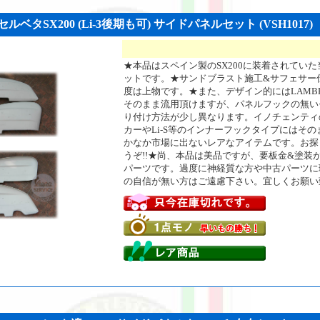
ルベタSX200 (Li-3後期も可) サイドパネルセット (VSH1017)
★本品はスペイン製のSX200に装着されてい
ットです。★サンドブラスト施工&サフェサー
度は上物です。★また、デザイン的にはLAMBRE
そのまま流用頂けますが、パネルフックの無い
り付け方法が少し異なります。イノチェンティ
カーやLi-S等のインナーフックタイプにはそ
かなか市場に出ないレアなアイテムです。お探
うぞ!!★尚、本品は美品ですが、要板金&塗装
パーツです。過度に神経質な方や中古パーツに
の自信が無い方はご遠慮下さい。宜しくお願い