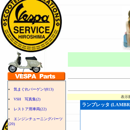
気まぐれバーゲン!(813)
表示
VSH 写真集(2)
ランブレッタ (LAMBRE
レストア用車両(22)
エンジンチューニングパーツ
(20)