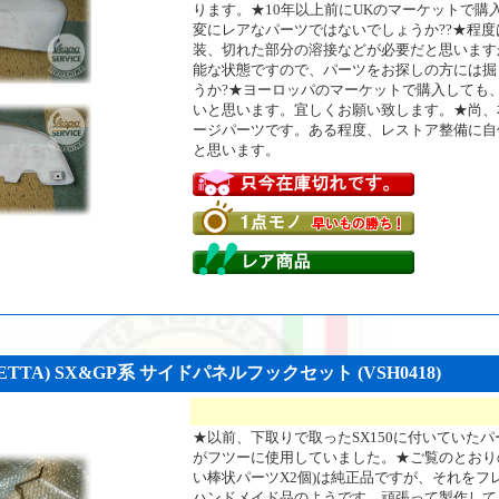
ります。★10年以上前にUKのマーケットで購
変にレアなパーツではないでしょうか??★程
装、切れた部分の溶接などが必要だと思います
能な状態ですので、パーツをお探しの方には掘
うか?★ヨーロッパのマーケットで購入しても
いと思います。宜しくお願い致します。★尚、
ージパーツです。ある程度、レストア整備に自
と思います。
TTA) SX&GP系 サイドパネルフックセット (VSH0418)
★以前、下取りで取ったSX150に付いていた
がフツーに使用していました。★ご覧のとおり
い棒状パーツX2個)は純正品ですが、それをフ
ハンドメイド品のようです。頑張って製作して