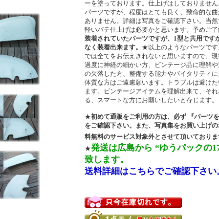
ーを塗っております。仕上げはしておりません
パーツですが、程度はとても良く、致命的な曲
ありません。詳細は写真をご確認下さい。当然
軽いパテ仕上げは必要かと思います。予めご了
装着されていたパーツですが、1型と共用ですから、
なく装着出来ます。
★以上のようなパーツです
では全てをお伝えきれないと思いますので、現
過度に神経の細かい方、ビンテージ品に理解や
の欠落した方、整備する能力やバイタリティに
体質な方はご遠慮願います。トラブルは避けた
ます。ビンテージアイテムを理解出来て、それ
る、スマートな方にお願いしたいと存じま
★
初めて通販をご利用の方は、必ず 『パーツ
をご確認下さい。また、写真集をお買い上げの
料無料のサービス対象外とさせて頂いておりま
発送は広島から “ゆうパックの17
★
致します。
送料詳細はこちらでご確認下さい