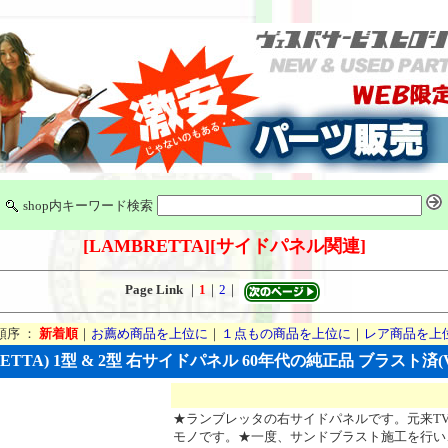
shop内キーワード検索
[LAMBRETTA]
[サイドパネル関連]
Page Link
｜
1
｜
2
｜
順序 ：
新着順
｜
お薦め商品を上位に
｜
１点もの商品を上位に
｜
レア商品を上
TTA) 1型 & 2型 右サイドパネル 60年代の純正品 ブラスト済(VS
★ランブレッタの右サイドパネルです。元来TV
モノです。★一度、サンドブラスト施工を行い