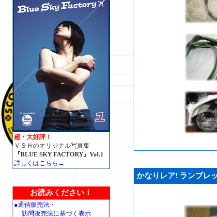
超・大好評！
ＶＳＨのオリジナル写真集
『BLUE SKY FACTORY』Vol.1
詳しくはこちら→
かなりレア! ランブレッタ(
お読みください！
●通信販売法・
訪問販売法に基づく表示