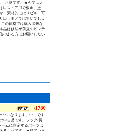
入した物です。★今では大
度はレストア用で板金、塗
が、素材的にはリビルト可
り出しモノでは無いでしょ
、この価格では購入出来な
本品は修理が前提のビンテ
信のある方にお願いしたい
\1780
パーツになります。中古です
の中古品です。フック(長
レームに固定するパーツは
あるようです。★錆ていま