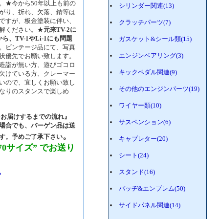
。★今から50年以上も前の
シリンダー関連(13)
がり、折れ、欠落、錆等は
ですが、板金塗装に伴い、
クラッチパーツ(7)
解ください。★
元来TV-2に
TV-1やLi-1にも問題
ガスケット&シール類(15)
。ビンテージ品にて、写真
エンジンベアリング(3)
状優先でお願い致します。
造詣が無い方、遊びゴコロ
キックペダル関連(9)
欠けている方、クレーマー
いので、宜しくお願い致し
その他のエンジンパーツ(19)
なりのスタンスで楽しめ
す。
ワイヤー類(10)
をお届けするまでの流れ』
サスペンション(6)
場合でも、バーゲン品は送
。
す。予めご了承下さい
キャブレター(20)
0サイズ” でお送り
シート(24)
。
スタンド(16)
バッヂ&エンブレム(50)
サイドパネル関連(14)