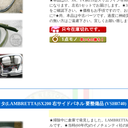
★本品はLi、SX、TV系の3型スリムライン専
になります。左右1セットでお届けします。★
をご確認下さい。★価格もお手頃ですので、お
に!!★尚、本品は中古パーツです。過度に神経
の無い方はご遠慮下さい。宜しくお願い致しま
LAMBRETTA)SX200 右サイドパネル 要整備品 (VSH0740)
★掃除中に倉庫で発見しました。LAMBRETTA
ルです。★当時(60年代)のイノチェンティ社