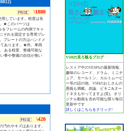
812)
\1880
使用しています。程度は良
。★このパーツは
ドパネルをフレームの内側でキャ
にそれを固定する専用プレ
す。プレートの方はハンドメ
してあります。★尚、車両
。 ある程度、整備可能な
かい事や整備の自信が無い
VSHの見ろ観るブログ
レストア中のVESPAの最新情報、
趣味のレコード、ドラム、ミニチ
ュア、モールトン、カルトムービ
ー等の話の他、VSHのおじさんの
愚痴も満載。勿論、ビキニ&ヌー
ドネタもやってますよ(笑)。オリ
ジナル動画を含め可能な限り毎日
更新中です
詳しくはこちらをクリック!
\420
の汚れやキズはあります。