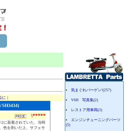
気まぐれバーゲン!(257)
位に
｜
VSH 写真集(2)
H3434)
レストア用車両(3)
\*****
エンジンチューニングパーツ
-2に装着されていた、当時
(5)
、色を剥いだ上、サフェサ