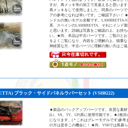
すが、再メッキ等の加工で見違えると思います
再メッキをして使用しました、同系のパーツで
アの参考になれば幸いです。ご確認下さい！ 
ンドルの無いモデル全般です。LAMBRETTA-SX
系、スペインのLAMBRETTA、それにインド
と思います。詳細は写真をご確認の上、お持ち
い。★尚、本品は中古パーツです。ご覧のとお
をよくご覧になり、内容をご理解の上、慎重な
神経質な方、中古パーツに理解の無い方はご遠
ETTA) ブラック・サイドパネルラバーセット (VSH0222)
★新品のバックアップパーツです。良質な素材
(Li、SX、TV、GP)系に使用可能です。★2
になります。(＊これはグレーモデルです)参考
の方は是非この機会に！ ★尚、VSHでは島暮