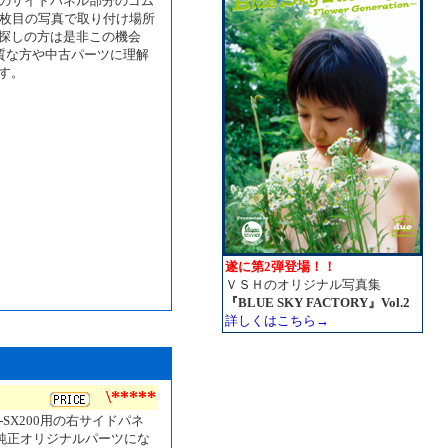
用のサイドパネル部分のゴム
3枚目の写真で取り付け場所
探しの方は是非この機会
質な方や中古パーツに理解
す。
遂に第2弾登場！！
ＶＳＨのオリジナル写真集
『BLUE SKY FACTORY』Vol.2
詳しくはこちら→
\*****
-SX200用の右サイドパネ
の純正オリジナルパーツにな