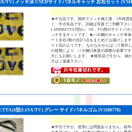
X/TV) メッキ済 USEDサイドパネルキャッチ 左右セット (VSH0
★中古品です。国内でメッキ施工後、1年程度
く、中古良品です。詳細は写真でご判断下さい
LAMBRETTA3型(Li、SX、TV)用のサイ
ッチするキットです。★バネ鋼のキャッチ本体
ート左右2枚の合計3点をまとめてお届けしま
イド品のようです。 なかなかがんばって製作
の状態により、バネ鋼の角度の調整が必要です
方にもお願いします。 ★格安品ですから、細
方はご遠慮下さい。
A)3型(Li/SX/TV) グレー サイドパネルゴム (VSH0778)
★中古ですが、使用には問題ありません。経年