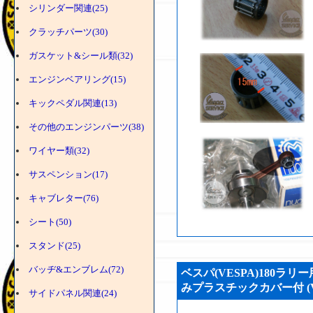
シリンダー関連(25)
クラッチパーツ(30)
ガスケット&シール類(32)
エンジンベアリング(15)
キックペダル関連(13)
その他のエンジンパーツ(38)
ワイヤー類(32)
サスペンション(17)
キャブレター(76)
シート(50)
スタンド(25)
バッヂ&エンブレム(72)
ベスパ(VESPA)180ラ
みプラスチックカバー付 (VS
サイドパネル関連(24)