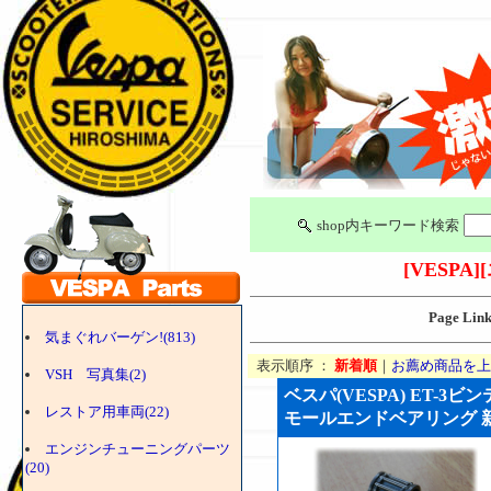
shop内キーワード検索
[VESPA]
Page Lin
気まぐれバーゲン!(813)
表示順序 ：
新着順
｜
お薦め商品を上
VSH 写真集(2)
ベスパ(VESPA) ET-3
レストア用車両(22)
モールエンドベアリング 新品 
エンジンチューニングパーツ
(20)