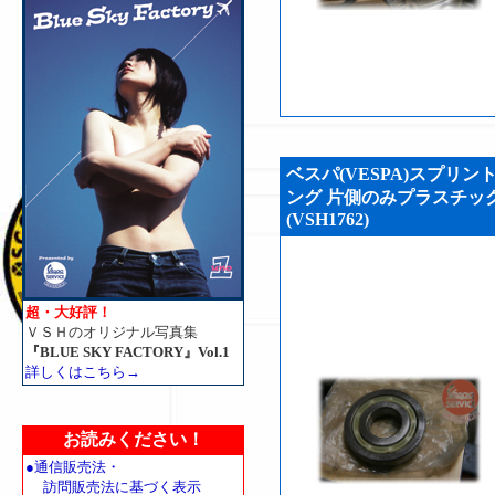
ベスパ(VESPA)スプリン
ング 片側のみプラスチック
(VSH1762)
超・大好評！
ＶＳＨのオリジナル写真集
『BLUE SKY FACTORY』Vol.1
詳しくはこちら→
お読みください！
●通信販売法・
訪問販売法に基づく表示