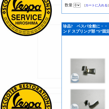
数量
[
カートに入れる
珍品? ベスパ全般に・・
ンド スプリング部 “S”固定ク