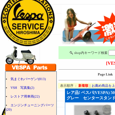
shop内キーワード検索
[VE
Page Link
気まぐれバーゲン!(813)
表示順序 ：
新着順
｜
お薦め商品を上
VSH 写真集(2)
レア品! ベスパ(VESPA) 
レストア用車両(22)
グレー センタースタンドゴム 
エンジンチューニングパーツ
(20)