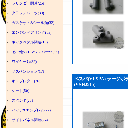
シリンダー関連(25)
クラッチパーツ(30)
ガスケット&シール類(32)
エンジンベアリング(15)
キックペダル関連(13)
その他のエンジンパーツ(38)
ワイヤー類(32)
サスペンション(17)
ベスパ(VESPA) ラージ
キャブレター(76)
(VSH2515)
シート(50)
スタンド(25)
バッヂ&エンブレム(72)
サイドパネル関連(24)