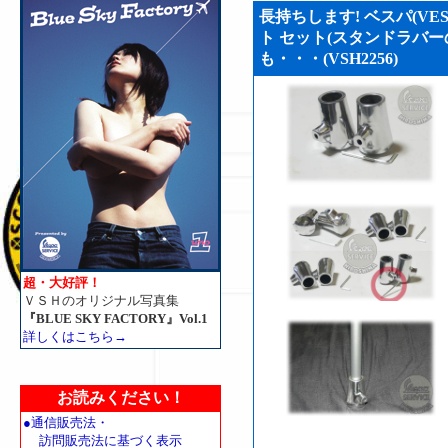
長持ちします! ベスパ(VE
ト セット(スタンドラバーの代
も・・・(VSH2256)
超・大好評！
ＶＳＨのオリジナル写真集
『BLUE SKY FACTORY』Vol.1
詳しくはこちら→
お読みください！
●通信販売法・
訪問販売法に基づく表示